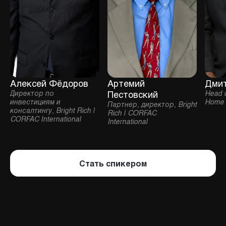
Алексей Фёдоров
Артемий
Дмит
Директор по
Пестовский
Head o
инвестициям и
Home
Партнер, директор, Bright
консалтингу, Bright Rich |
Rich | CORFAC
CORFAC International
International
Стать спикером