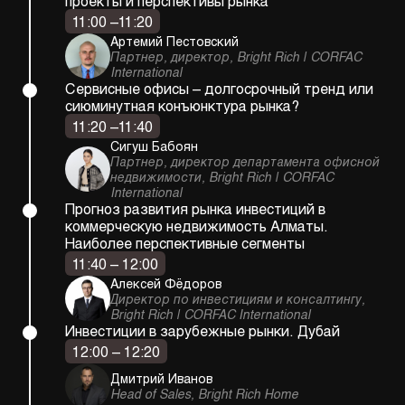
проекты и перспективы рынка
11:00 –11:20
Артемий Пестовский
Партнер, директор, Bright Rich | CORFAC
International
Сервисные офисы – долгосрочный тренд или
сиюминутная конъюнктура рынка?
11:20 –11:40
Cигуш Бабоян
Партнер, директор департамента офисной
недвижимости, Bright Rich | CORFAC
International
Прогноз развития рынка инвестиций в
коммерческую недвижимость Алматы.
Наиболее перспективные сегменты
11:40 – 12:00
Алексей Фёдоров
Директор по инвестициям и консалтингу,
Bright Rich | CORFAC International
Инвестиции в зарубежные рынки. Дубай
12:00 – 12:20
Дмитрий Иванов
Head of Sales, Bright Rich Home